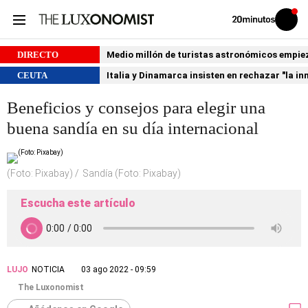
Volver
Iniciar
a
sesión
20MINUTOS.ES
DIRECTO
Medio millón de turistas astronómicos empiezan
CEUTA
Italia y Dinamarca insisten en rechazar "la i
Beneficios y consejos para elegir una
buena sandía en su día internacional
(Foto: Pixabay)
Sandía (Foto: Pixabay)
Escucha este artículo
LUJO
NOTICIA
03 ago 2022 - 09:59
The Luxonomist