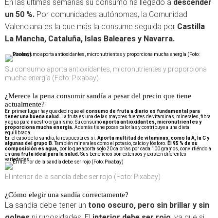
En las últimas semanas su consumo ha llegado a
descender
un 50 %.
Por comunidades autónomas, la Comunidad
Valenciana es la que más la consume seguida por
Castilla
La Mancha, Cataluña, Islas Baleares y Navarra.
Su consumo aporta antioxidantes, micronutrientes y proporciona
mucha energía (Foto: Pixabay)
¿Merece la pena consumir sandía a pesar del precio que tiene
actualmente?
En primer lugar hay que decir que
el consumo de fruta a diario es fundamental para
tener una buena salud.
La fruta es una de las mayores fuentes de vitaminas, minerales, fibra
y agua para nuestro organismo. Su consumo
aporta antioxidantes, micronutrientes y
proporciona mucha energía.
Además tiene pocas calorías y contribuye a una dieta
equilibrada.
En el caso de la sandía, la respuesta es sí.
Aporta multitud de vitaminas, como la A, la C y
algunas del grupo B.
También minerales como el potasio, calcio y fósforo.
El 95 % de su
composición es agua,
por lo que aporta solo 20 calorías por cada 100 gramos, convirtiéndola
en
una fruta ideal para la salud.
Sus beneficios son extensos y existen diferentes
variedades.
El interior de la sandía debe ser rojo (Foto: Pixabay)
¿Cómo elegir una sandía correctamente?
La sandía debe tener un
tono oscuro, pero sin brillar y sin
golpes
ni rugosidades. El
interior debe ser rojo
, ya que si