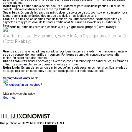
es rojo intenso.
Reina negra:
Es una sandía de piel oscura que destaca porque no tiene pepitas. Su principal
característica es el dulzor de su carne roja brillante.
Sugar baby:
Es una de las sandías más dulces, de color verde oscuro liso y en su interior rosa
tenue. Llama la atención debido a que es una de las más fáciles de partir.
Fashion:
Es una de las sandías más de moda de los últimos tiempos. No tiene pepitas y su
aspecto es muy parecido al de la sandía tradicional. Su carne es roja clara y su sabor muy
fresco.
Aporta multitud de vitaminas, como la A, la C y algunas del grupo B
(Foto: Pixabay)
Graciosa:
Es una variedad muy novedosa, por fuera su piel es rayada, mientras que su interior
es de un sorprendente amarillo sin pepitas. Por lo que es también conocida como sandía
melón. Su sabor es dulce intenso.
Charleston Gray:
Sandía de color gris verdoso, con un interior rojo de sabor dulce, su forma es
cilíndrica y se caracteriza porque es crujiente y sin fibras.
Reina Linda:
Es una de las sandías más pequeñas, suele pesar unos tres kilos. Son rayadas y
de pulpa roja con un sabor muy dulce, tanto que puede ser incluso azucarada.
Conforme a los criterios de
¿Por qué confiar en nosotros?
Más información sobre:
Gourmet
Una publicación de:
20 MINUTOS EDITORA, S.L.