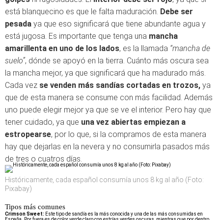
está blanquecino es que le falta maduración.
Debe ser
pesada
ya que eso significará que tiene abundante agua y
está jugosa. Es importante que tenga una
mancha
amarillenta en uno de los lados
, es la llamada
“mancha de
suelo”
, dónde se apoyó en la tierra. Cuánto más oscura sea
la mancha mejor, ya que significará que ha madurado más.
Cada vez
se venden más sandías cortadas en trozos,
ya
que de esta manera se consume con más facilidad. Además
uno puede elegir mejor ya que se ve el interior. Pero hay que
tener cuidado, ya que
una vez abiertas empiezan a
estropearse
, por lo que, si la compramos de esta manera
hay que dejarlas en la nevera y no consumirla pasados más
de tres o cuatros días.
Históricamente, cada español consumía unos 8 kg al año (Foto:
Pixabay)
Tipos más comunes
Crimson Sweet:
Este tipo de sandía es la más conocida y una de las más consumidas en
España. Por fuera es de color verde claro con estrías verdes oscuras, mientras que por dentro