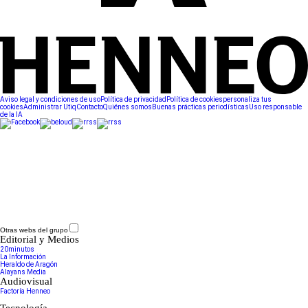
Aviso legal y condiciones de uso
Política de privacidad
Política de cookies
personaliza tus
cookies
Administrar Utiq
Contacto
Quiénes somos
Buenas prácticas periodísticas
Uso responsable
de la IA
Otras webs del grupo
Editorial y Medios
20minutos
La Información
Heraldo de Aragón
Alayans Media
Audiovisual
Factoría Henneo
Tecnología