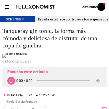
Volver
Iniciar
a
sesión
20MINUTOS.ES
SCHENGEN
España establece controles a los viajeros que 
Tanqueray gin tonic, la forma más
cómoda y deliciosa de disfrutar de una
copa de ginebra
gintonic-tanqueray
Escucha este artículo
LUJO
NOTICIA
20 mar 2022 - 13:43
Rocío García Francoy