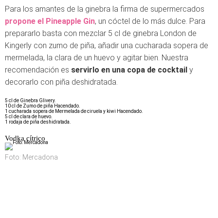
Para los amantes de la ginebra la firma de supermercados
propone el Pineapple Gin
, un cóctel de lo más dulce. Para
prepararlo basta con mezclar 5 cl de ginebra London de
Kingerly con zumo de piña, añadir una cucharada sopera de
mermelada, la clara de un huevo y agitar bien. Nuestra
recomendación es
servirlo en una copa de cocktail
y
decorarlo con piña deshidratada.
5 cl de Ginebra Glivery.
10 cl de Zumo de piña Hacendado.
1 cucharada sopera de Mermelada de ciruela y kiwi Hacendado.
5 cl de clara de huevo.
1 rodaja de piña deshidratada.
Vodka cítrico
Foto: Mercadona