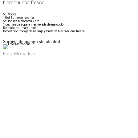
hierbabuena fresca.
5cl Vodka
10 cl Zumo de naranja
5cl Ice Tea Melocotón Zero
1 cucharada sopera mermelada de melocotón
Refresco de lima y limón.
Decoración: rodaja de naranja y brote de hierbabuena fresca
Sorbete de mango sin alcohol
Foto: Mercadona