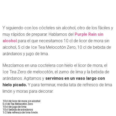
Y siguiendo con los cócteles sin alcohol, otro de los fáciles y
muy rápidos de preparar. Hablamos del
Purple Rain sin
alcohol
para el que necesitamos 10 cl de licor de mora sin
alcohol, 5 cl de Ice Tea Melocotón Zero, 10 cl de bebida de
arándanos y jugo de lima.
Mezclamos en una coctelera con hielo el licor de mora, el
Ice Tea Zero de melocotón, el zumo de lima y la bebida de
arándanos. Agitamos y
servimos en un vaso largo con
hielo picado.
Y para terminar, media lata de refresco de lima
limón y moras para decorar.
10 cl de licor de mora sin alcohol
5 cl de Tea Melocotón Zero
10 cl de jugo de lima
10 cl bebida de arándanos
1/2 lata refresco de lima limón