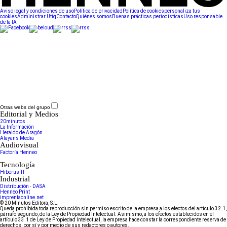
Aviso legal y condiciones de uso
Política de privacidad
Política de cookies
personaliza tus
cookies
Administrar Utiq
Contacto
Quiénes somos
Buenas prácticas periodísticas
Uso responsable
de la IA
Otras webs del grupo
Editorial y Medios
20minutos
La Información
Heraldo de Aragón
Alayans Media
Audiovisual
Factoría Henneo
Tecnología
Hiberus TI
Industrial
Distribución - DASA
Henneo Print
imprentaonline.net
© 20 Minutos Editora, S.L.
Queda prohibida toda reproducción sin permiso escrito de la empresa a los efectos del artículo 32.1,
párrafo segundo, de la Ley de Propiedad Intelectual. Asimismo, a los efectos establecidos en el
artículo 33.1 de Ley de Propiedad Intelectual, la empresa hace constar la correspondiente reserva de
derechos, por sí y por medio de sus redactores o autores.