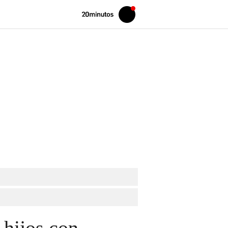
Volver
Iniciar
a
sesión
20MINUTOS.ES