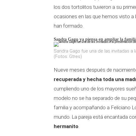
los dos tortolitos tuvieron a su prim
ocasiones en las que hemos visto a la 
han formado.
Sandra Gago ya piensa en ampliar la famili
Sandra Gago fue una de las invitadas a 
(Fotos: Gtres)
Nueve meses después de nacimiento 
recuperada y hecha toda una mad
cumpliendo uno de los mayores sueñ
modelo no se ha separado de su peq
familia y acompañando a Feliciano L
mundo. La pareja está encantada con 
hermanito
.