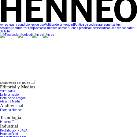
Aviso legal y condiciones de uso
Política de privacidad
Política de cookies
personaliza tus
cookies
Administrar Utiq
Contacto
Quiénes somos
Buenas prácticas periodísticas
Uso responsable
de la IA
Otras webs del grupo
Editorial y Medios
20minutos
La Información
Heraldo de Aragón
Alayans Media
Audiovisual
Factoría Henneo
Tecnología
Hiberus TI
Industrial
Distribución - DASA
Henneo Print