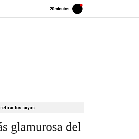
Volver
Iniciar
a
sesión
20MINUTOS.ES
retirar los suyos
ás glamurosa del