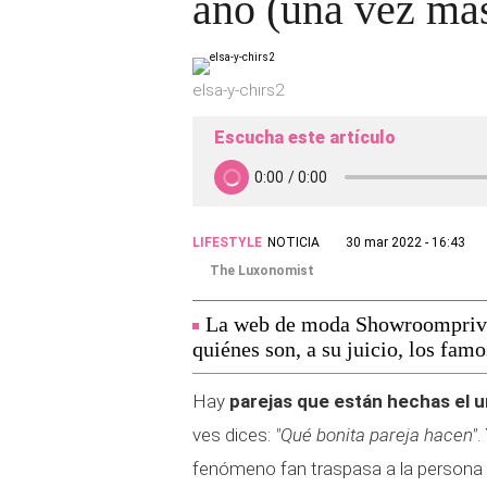
año (una vez má
elsa-y-chirs2
Escucha este artículo
LIFESTYLE
NOTICIA
30 mar 2022 - 16:43
The Luxonomist
La web de moda Showroomprive.
quiénes son, a su juicio, los fam
Hay
parejas que están hechas el u
ves dices:
"Qué bonita pareja hacen"
.
fenómeno fan traspasa a la persona y