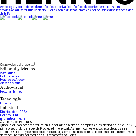
Aviso legal y condiciones de uso
Política de privacidad
Política de cookies
personaliza tus
cookies
Administrar Utiq
Contacto
Quiénes somos
Buenas prácticas periodísticas
Uso responsable
de la IA
Otras webs del grupo
Editorial y Medios
20minutos
La Información
Heraldo de Aragón
Alayans Media
Audiovisual
Factoría Henneo
Tecnología
Hiberus TI
Industrial
Distribución - DASA
Henneo Print
imprentaonline.net
© 20 Minutos Editora, S.L.
Queda prohibida toda reproducción sin permiso escrito de la empresa a los efectos del artículo 32.1,
párrafo segundo, de la Ley de Propiedad Intelectual. Asimismo, a los efectos establecidos en el
artículo 33.1 de Ley de Propiedad Intelectual, la empresa hace constar la correspondiente reserva de
derechos, por sí y por medio de sus redactores o autores.