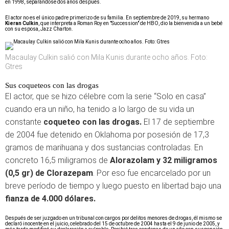
en 1998, separándose dos años después.
El actor no es el único padre primerizo de su familia. En septiembre de 2019, su hermano
Kieran Culkin
, que interpreta a Roman Roy en "Succession" de HBO, dio la bienvenida a un bebé
con su esposa, Jazz Charton.
Macaulay Culkin salió con Mila Kunis durante ocho años. Foto:
Gtres
Sus coqueteos con las drogas
El actor, que se hizo célebre com la serie “Solo en casa”
cuando era un niño, ha tenido a lo largo de su vida un
constante
coqueteo con las drogas.
El 17 de septiembre
de 2004 fue detenido en Oklahoma por posesión de 17,3
gramos de marihuana y dos sustancias controladas. En
concreto 16,5 miligramos de
Alorazolam y 32 miligramos
(0,5 gr) de Clorazepam
. Por eso fue encarcelado por un
breve período de tiempo y luego puesto en libertad bajo una
fianza de 4.000 dólares.
Después de ser juzgado en un tribunal con cargos por delitos menores de drogas, él mismo se
declaró inocente en el juicio, celebrado del 15 de octubre de 2004 hasta el 9 de junio de 2005, y