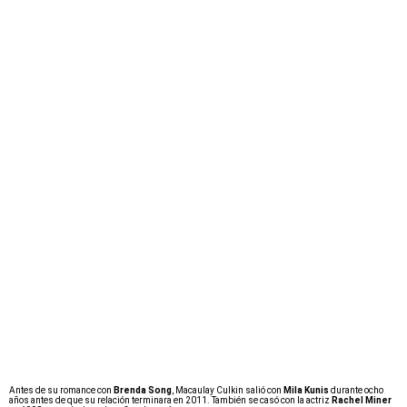
Antes de su romance con
Brenda Song
, Macaulay Culkin salió con
Mila Kunis
durante ocho
años antes de que su relación terminara en 2011.
También se casó con la actriz
Rachel Miner