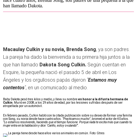
hace cuatro años, Brenda Song, son padres de una pequeña a la que
han llamado Dakota.
Macaulay Culkin y su novia, Brenda Song
, ya son padres.
La pareja ha dado la bienvenida a su primera hija juntos a la
que han llamado
Dakota Song Culkin.
Según cuentan en
Esquire, la pequeña nació el pasado 5 de abril en Los
Ángeles y los orgullosos papás dijeron
"
Estamos muy
contentos
"
, en un comunicado al medio.
Baby Dakota pesó tres kilos y medio, y lleva su nombre
en honor a la difunta hermana de
Culkin.
Murió en 2008, a los 29 años de edad, por las lesiones sufridas después de ser
atropellada por un automóvil.
En febrero pasado, Culkin habló con la citada publicación sobre su deseo de formar una familia
con Song, su novia desde hace cuatro años.
“Practicamos mucho”
, bromeó el actor de 40 años.
“Lo estamos resolviendo, haciendo que el tiempo funcione. Porque nada te excita más que cuando tu
mujer entra en la habitación y dice: 'Cariño, estoy ovulando'”.