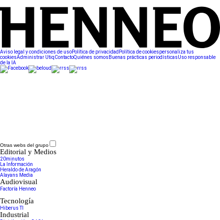
Aviso legal y condiciones de uso
Política de privacidad
Política de cookies
personaliza tus
cookies
Administrar Utiq
Contacto
Quiénes somos
Buenas prácticas periodísticas
Uso responsable
de la IA
Otras webs del grupo
Editorial y Medios
20minutos
La Información
Heraldo de Aragón
Alayans Media
Audiovisual
Factoría Henneo
Tecnología
Hiberus TI
Industrial