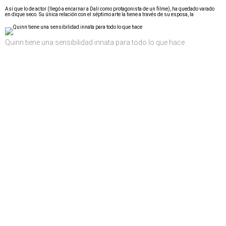
Así que lo de actor (llegó a encarnar a Dalí como protagonista de un filme), ha quedado varado
en dique seco. Su única relación con el séptimo arte la tiene a través de su esposa, la
Quinn tiene una sensibilidad innata para todo lo que hace