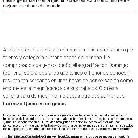
misma genialidad con la que ha labrado su éxito como uno de los
mejores escultores del mundo.
A lo largo de los años la experiencia me ha demostrado que
talento y categoría humana andan de la mano. He
comprobado que genios, de Spielberg a Plácido Domingo
(por citar sólo a dos a los que tenido el honor de conocer),
resultan tan cercanos en unas horas de conversación como
enorme es la magnificencia de sus trabajos. Con esta
sencilla vara de medir, no me queda otra que admitir que
Lorenzo Quinn es un genio.
Lo acaba de demostrar en el mundo de la joyería al que llega después de haberse hecho un
hueco en el de la escultura a partir de materiales primarios, tan significativos como sensibles.
Quinn, un ser enorme en su humildad nata, pudo ser actor. De hecho lo fue en algunas
películas, con o sin su padre,
Anthony Quinn,
una de las leyendas de la gran pantalla de todos
los tiempos, de quien sin duda heredó, a falta de bienes materiales,
su enorme humanidad.