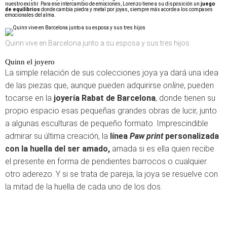
nuestro existir. Para ese intercambio de emociones, Lorenzo tiene a su disposición un
juego
de equilibrios
donde cambia piedra y metal por joyas, siempre más acorde a los compases
emocionales del alma.
Quinn vive en Barcelona junto a su esposa y sus tres hijos
Quinn el joyero
La simple relación de sus colecciones joya ya dará una idea
de las piezas que, aunque pueden adquirirse
online
, pueden
tocarse en la
joyería Rabat de Barcelona
, donde tienen su
propio espacio esas pequeñas grandes obras de lucir, junto
a algunas esculturas de pequeño formato. Imprescindible
admirar su última creación, la
línea
Paw print
personalizada
con la huella del ser amado,
amada si es ella quien recibe
el presente en forma de pendientes barrocos o cualquier
otro aderezo. Y si se trata de pareja, la joya se resuelve con
la mitad de la huella de cada uno de los dos.