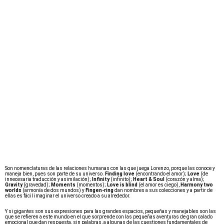
Son nomenclaturas de las relaciones humanas con las que juega Lorenzo, porque las conoce y
maneja bien, pues son parte de su universo.
Finding love
(encontrando el amor);
Love
(de
innecesaria traducción y asimilación);
Infinity
(infinito);
Heart & Soul
(corazón y alma);
Gravity
(gravedad);
Moments
(momentos);
Love is blind
(el amor es ciego),
Harmony two
worlds
(armonía de dos mundos) y
Fingen-ring
dan nombres a sus colecciones y a partir de
ellas es fácil imaginar el universo creado a su alrededor.
Y si gigantes son sus expresiones para las grandes espacios, pequeñas y manejables son las
que se refieren a este mundo en el que sorprende con las pequeñas aventuras de gran calado
emocional que dan respuesta, sin palabras, a algunas de las cuestiones fundamentales de