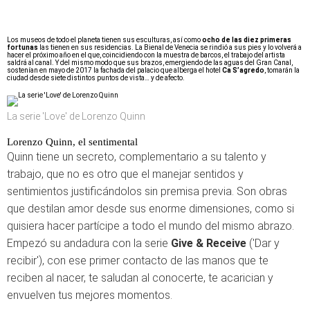
Los museos de todo el planeta tienen sus esculturas, así como
ocho de las diez primeras
fortunas
las tienen en sus residencias. La Bienal de Venecia se rindió a sus pies y lo volverá a
hacer el próximo año en el que, coincidiendo con la muestra de barcos, el trabajo del artista
saldrá al canal. Y del mismo modo que sus brazos, emergiendo de las aguas del Gran Canal,
sostenían en mayo de 2017 la fachada del palacio que alberga el hotel
Ca S’agredo
, tomarán la
ciudad desde siete distintos puntos de vista… y de afecto.
La serie 'Love' de Lorenzo Quinn
Lorenzo Quinn, el sentimental
Quinn tiene un secreto, complementario a su talento y
trabajo, que no es otro que el manejar sentidos y
sentimientos justificándolos sin premisa previa. Son obras
que destilan amor desde sus enorme dimensiones, como si
quisiera hacer partícipe a todo el mundo del mismo abrazo.
Empezó su andadura con la serie
Give & Receive
('Dar y
recibir'), con ese primer contacto de las manos que te
reciben al nacer, te saludan al conocerte, te acarician y
envuelven tus mejores momentos.