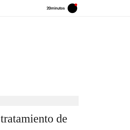
Volver
Iniciar
a
sesión
20MINUTOS.ES
 tratamiento de