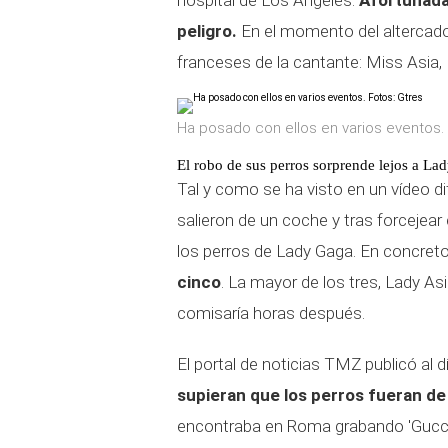
hospital de Los Ángeles.
Afortunada
peligro.
En el momento del altercado
franceses de la cantante: Miss Asia, 
Ha posado con ellos en varios eventos. 
El robo de sus perros sorprende lejos a La
Tal y como se ha visto en un vídeo 
salieron de un coche y tras forcejear 
los perros de Lady Gaga. En concret
cinco
. La mayor de los tres, Lady As
comisaría horas después.
El portal de noticias TMZ publicó al d
supieran que los perros fueran d
encontraba en Roma grabando 'Gucci',