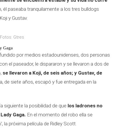
mente se encuentra estable y su vida no corre
, él paseaba tranquilamente a los tres bulldogs
Koji y Gustav.
Fotos: Gtres
dy Gaga
difundido por medios estadounidenses, dos personas
con el paseador, le dispararon y se llevaron a dos de
o,
se llevaron a Koji, de seis años; y Gustav, de
ia, de siete años, escapó y fue entregada en la
ía siguiente la posibilidad de que
los ladrones no
e Lady Gaga.
En el momento del robo ella se
 la próxima película de Ridley Scott.