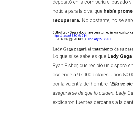
depositó en la comisaría el pasado v
noticia para la diva, que
había promet
recuperara.
No obstante, no se sabe
Both of Lady Gaga’s dogs have been turned in to a local polic
https://t.co/c5Z5QMa944
— LAPD HQ (@LAPDHQ)
February 27, 2021
Lady Gaga pagará el tratamiento de su pas
Lo que sí se sabe es que
Lady Gaga 
Ryan Fisher, que recibió un disparo 
asciende a 97.000 dólares, unos 80.0
por la valentía del hombre.
"
Ella se si
asegurarse de que lo cuiden. Lady Ga
explicaron fuentes cercanas a la can