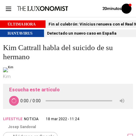
Volver
Iniciar
a
sesión
20MINUTOS.ES
ÚLTIMA HORA
Fin al culebrón: Vinícius renueva con el Real
HANTAVIRUS
Detectado un nuevo caso en España
Kim Cattrall habla del suicido de su
hermano
Kim
Escucha este artículo
LIFESTYLE
NOTICIA
18 mar 2022 - 11:24
Josep Sandoval