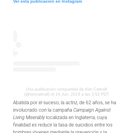
Ver esta publicación en Instagram
Una publicación compartida de Kim Cattrall
(@kimcattrall)
el 14 Jun, 2019 a las 3:52 PDT
Abatida por el suceso, la actriz, de 62 años, se ha
involucrado con la campaña
Campaign Against
Living Miserably
localizada en Inglaterra, cuya
finalidad es reducir la tasa de suicidios entre los
hombres jóvenes mediante la prevención y la