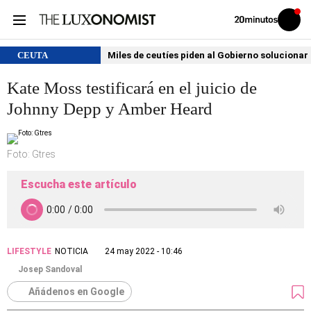
Volver
Iniciar
a
sesión
20MINUTOS.ES
CEUTA
Miles de ceutíes piden al Gobierno solucionar
Kate Moss testificará en el juicio de
Johnny Depp y Amber Heard
Foto: Gtres
Escucha este artículo
LIFESTYLE
NOTICIA
24 may 2022 - 10:46
Josep Sandoval
Añádenos en Google