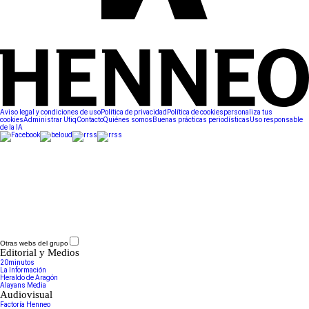
Aviso legal y condiciones de uso
Política de privacidad
Política de cookies
personaliza tus
cookies
Administrar Utiq
Contacto
Quiénes somos
Buenas prácticas periodísticas
Uso responsable
de la IA
Otras webs del grupo
Editorial y Medios
20minutos
La Información
Heraldo de Aragón
Alayans Media
Audiovisual
Factoría Henneo