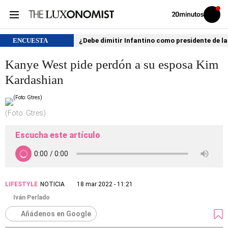
Volver
Iniciar
a
sesión
20MINUTOS.ES
ENCUESTA
¿Debe dimitir Infantino como presidente de la
Kanye West pide perdón a su esposa Kim
Kardashian
(Foto: Gtres)
Escucha este artículo
LIFESTYLE
NOTICIA
18 mar 2022 - 11:21
Iván Perlado
Añádenos en Google