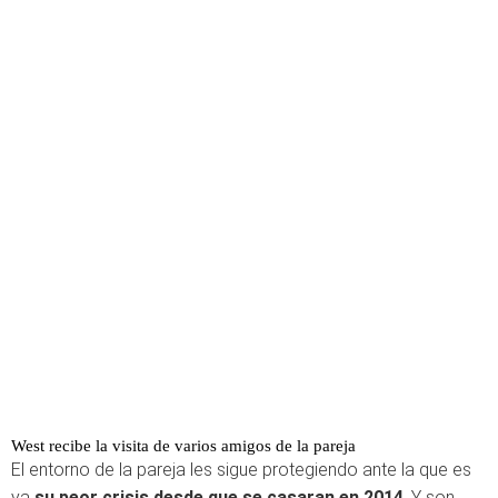
West recibe la visita de varios amigos de la pareja
El entorno de la pareja les sigue protegiendo ante la que es
ya
su peor crisis desde que se casaran en 2014
. Y son