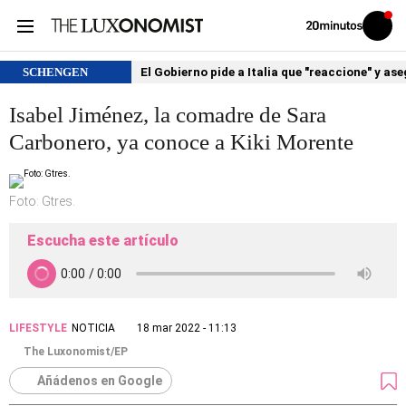
Volver
Iniciar
a
sesión
20MINUTOS.ES
SCHENGEN
El Gobierno pide a Italia que "reaccione" y as
Isabel Jiménez, la comadre de Sara
Carbonero, ya conoce a Kiki Morente
Foto: Gtres.
Escucha este artículo
LIFESTYLE
NOTICIA
18 mar 2022 - 11:13
The Luxonomist/EP
Añádenos en Google