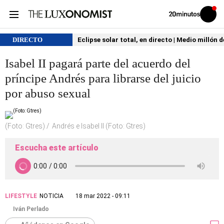
Volver
Iniciar
a
sesión
20MINUTOS.ES
DIRECTO
Eclipse solar total, en directo | Medio millón 
Isabel II pagará parte del acuerdo del
príncipe Andrés para librarse del juicio
por abuso sexual
(Foto: Gtres)
Andrés e Isabel II (Foto: Gtres)
Escucha este artículo
LIFESTYLE
NOTICIA
18 mar 2022 - 09:11
Iván Perlado