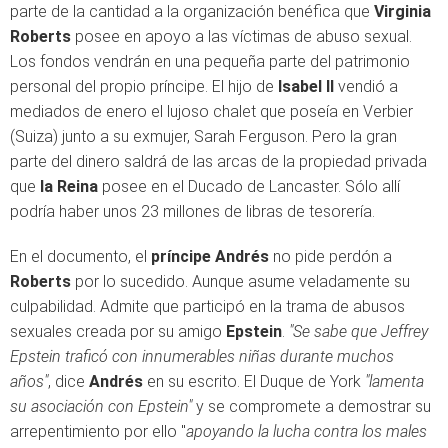
parte de la cantidad a la organización benéfica que
Virginia
Roberts
posee en apoyo a las víctimas de abuso sexual.
Los fondos vendrán en una pequeña parte del patrimonio
personal del propio príncipe. El hijo de
Isabel II
vendió a
mediados de enero el lujoso chalet que poseía en Verbier
(Suiza) junto a su exmujer, Sarah Ferguson. Pero la gran
parte del dinero saldrá de las arcas de la propiedad privada
que
la Reina
posee en el Ducado de Lancaster. Sólo allí
podría haber unos 23 millones de libras de tesorería.
En el documento, el
príncipe Andrés
no pide perdón a
Roberts
por lo sucedido. Aunque asume veladamente su
culpabilidad. Admite que participó en la trama de abusos
sexuales creada por su amigo
Epstein
.
"Se sabe que Jeffrey
Epstein traficó con innumerables niñas durante muchos
años"
, dice
Andrés
en su escrito. El Duque de York
"lamenta
su asociación con Epstein"
y se compromete a demostrar su
arrepentimiento por ello "
apoyando la lucha contra los males