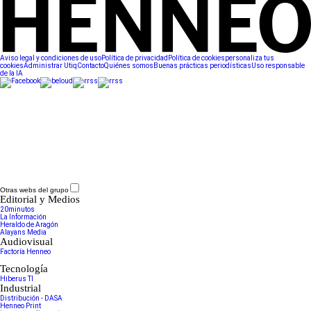
Aviso legal y condiciones de uso
Política de privacidad
Política de cookies
personaliza tus
cookies
Administrar Utiq
Contacto
Quiénes somos
Buenas prácticas periodísticas
Uso responsable
de la IA
Otras webs del grupo
Editorial y Medios
20minutos
La Información
Heraldo de Aragón
Alayans Media
Audiovisual
Factoría Henneo
Tecnología
Hiberus TI
Industrial
Distribución - DASA
Henneo Print