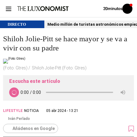
Volver
Iniciar
a
sesión
20MINUTOS.ES
DIRECTO
Medio millón de turistas astronómicos empiezan
Shiloh Jolie-Pitt se hace mayor y se va a
vivir con su padre
(Foto: Gtres)
Shiloh Jolie-Pitt (Foto: Gtres)
Escucha este artículo
LIFESTYLE
NOTICIA
05 abr 2024 - 13:21
Iván Perlado
Añádenos en Google