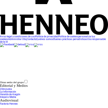
Aviso legal y condiciones de uso
Política de privacidad
Política de cookies
personaliza tus
cookies
Administrar Utiq
Contacto
Quiénes somos
Buenas prácticas periodísticas
Uso responsable
de la IA
Otras webs del grupo
Editorial y Medios
20minutos
La Información
Heraldo de Aragón
Alayans Media
Audiovisual
Factoría Henneo