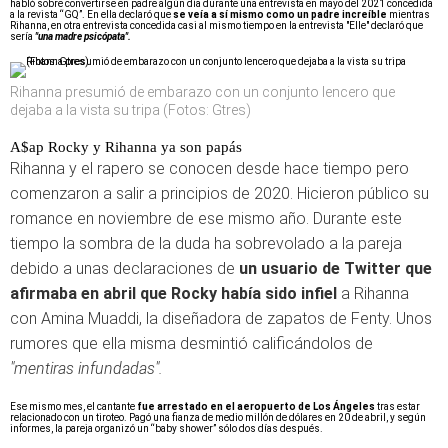
habló sobre convertirse en padre algún día durante una entrevista en mayo del 2021 concedida
a la revista “GQ”. En ella declaró que
se veía a sí mismo como un padre increíble
mientras
Rihanna, en otra entrevista concedida casi al mismo tiempo en la entrevista "Elle" declaró que
sería
"una madre psicópata".
Rihanna presumió de embarazo con un conjunto lencero que
dejaba a la vista su tripa (Fotos: Gtres)
A$ap Rocky y Rihanna ya son papás
Rihanna y el rapero se conocen desde hace tiempo pero
comenzaron a salir a principios de 2020. Hicieron público su
romance en noviembre de ese mismo año. Durante este
tiempo la sombra de la duda ha sobrevolado a la pareja
debido a unas declaraciones de
un usuario de Twitter que
afirmaba en abril que Rocky había sido infiel
a Rihanna
con Amina Muaddi, la diseñadora de zapatos de Fenty. Unos
rumores que ella misma desmintió calificándolos de
"mentiras infundadas".
Ese mismo mes, el cantante
fue arrestado en el aeropuerto de Los Ángeles
tras estar
relacionado con un tiroteo. Pagó una fianza de medio millón de dólares en 20 de abril, y según
informes, la pareja organizó un “baby shower” sólo dos días después.