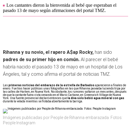
Los cantantes dieron la bienvenida al bebé que esperaban el
pasado 13 de mayo según afirmaciones del portal TMZ.
Rihanna y su novio, el rapero A$ap Rocky,
han sido
padres de su primer hijo en común.
Al parecer el bebé
habría nacido el pasado 13 de mayo en un hospital de Los
Ángeles, tal y como afirma el portal de noticias TMZ.
Las
primeras noticias del embarazo de la estrella de Barbados
aparecieron a finales de
enero. Fue tras hacer públicas unas fotografías en las que Rihanna paseaba luciendo tripa por
las calles de Harlem, en Nueva York. No obstante, los rumores saltaron un mes antes, después
de que la cantante fuera vista cenando en el Mario Carbone, en Greenwich Village de Nueva
York. Una fuente presencial declaró entonces que
la diva solo bebió agua mineral con gas
durante la velada mientras se frotaba abiertamente la barriga.
Imágenes publicadas por People de Rihanna embarazada. Fotos:
People Instagram