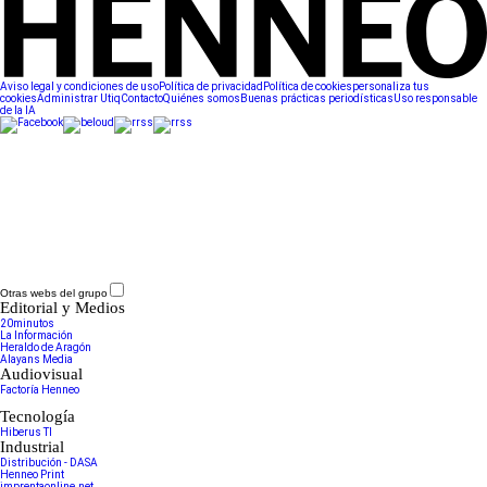
Aviso legal y condiciones de uso
Política de privacidad
Política de cookies
personaliza tus
cookies
Administrar Utiq
Contacto
Quiénes somos
Buenas prácticas periodísticas
Uso responsable
de la IA
Otras webs del grupo
Editorial y Medios
20minutos
La Información
Heraldo de Aragón
Alayans Media
Audiovisual
Factoría Henneo
Tecnología
Hiberus TI
Industrial
Distribución - DASA
Henneo Print
imprentaonline.net