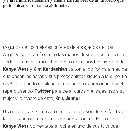
y a la familia Kardashian y alienta los rumores de un divorcio que
podría alcanzar cifras escalofriantes.
(Algunos de los mejores bufetes de abogados de Los
Ángeles se están frotando las manos desde hace unos días.
Todo porque el rumor al respecto de un posible divorcio de
Kanye West
y
Kim Kardashian
va tomando forma a medida
que pasan las horas y sus protagonistas siguen a lo suyo. La
celeb
guardando un silencio que huele a cabreo infinito y el
rapero usando
Twitter
para dejar duros mensajes hacia su
mujer y la madre de ésta,
Kris Jenner
.
Una supuesta separación que no tiene visos de ser fácil y en
la que habría en juego una verdadera fortuna. El propio
Kanye West
comentaba anoche en uno de sus tuits que