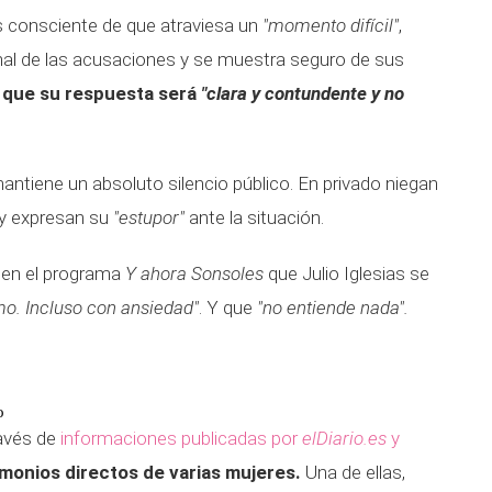
s consciente de que atraviesa un
"momento difícil"
,
final de las acusaciones y se muestra seguro de sus
 que su respuesta será
"clara y contundente y no
mantiene un absoluto silencio público. En privado niegan
y expresan su
"estupor"
ante la situación.
 en el programa
Y ahora Sonsoles
que Julio Iglesias se
o. Incluso con ansiedad"
. Y que
"no entiende nada".
o
ravés de
informaciones publicadas por
elDiario.es
y
imonios directos de varias mujeres.
Una de ellas,