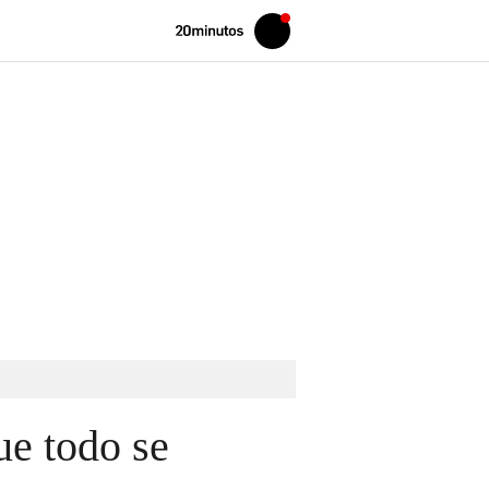
Volver
Iniciar
a
sesión
20MINUTOS.ES
ue todo se