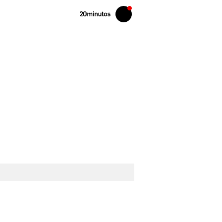
Volver
Iniciar
a
sesión
20MINUTOS.ES