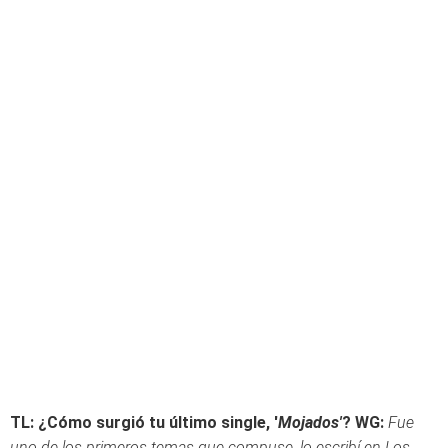
TL: ¿Cómo surgió tu último single, '
Mojados'
?
WG:
Fue
uno de los primeros temas que compuse, lo escribí en Los