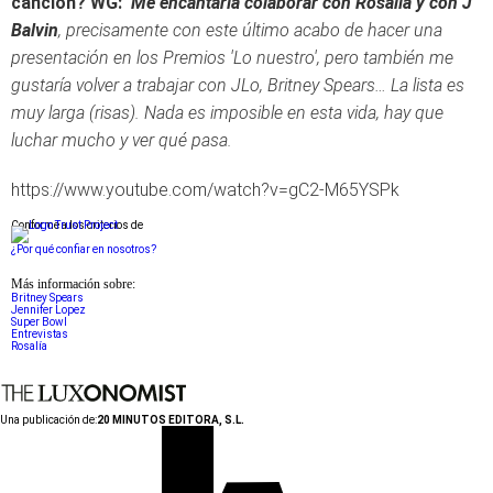
canción?
WG:
Me encantaría colaborar con Rosalía y con J
Balvin
, precisamente con este último acabo de hacer una
presentación en los Premios 'Lo nuestro', pero también me
gustaría volver a trabajar con JLo, Britney Spears… La lista es
muy larga (risas). Nada es imposible en esta vida, hay que
luchar mucho y ver qué pasa.
https://www.youtube.com/watch?v=gC2-M65YSPk
Conforme a los criterios de
¿Por qué confiar en nosotros?
Más información sobre:
Britney Spears
Jennifer Lopez
Super Bowl
Entrevistas
Rosalía
Una publicación de:
20 MINUTOS EDITORA, S.L.