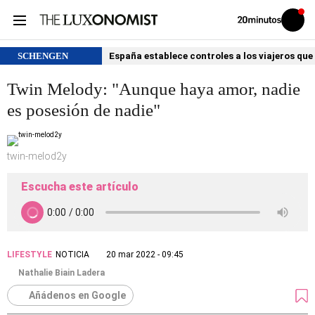
Volver
Iniciar
a
sesión
20MINUTOS.ES
SCHENGEN
España establece controles a los viajeros que 
Twin Melody: "Aunque haya amor, nadie
es posesión de nadie"
twin-melod2y
Escucha este artículo
LIFESTYLE
NOTICIA
20 mar 2022 - 09:45
Nathalie Biain Ladera
Añádenos en Google