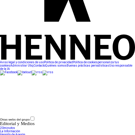
Aviso legal y condiciones de uso
Política de privacidad
Política de cookies
personaliza tus
cookies
Administrar Utiq
Contacto
Quiénes somos
Buenas prácticas periodísticas
Uso responsable
de la IA
Otras webs del grupo
Editorial y Medios
20minutos
La Información
Heraldo de Aragón