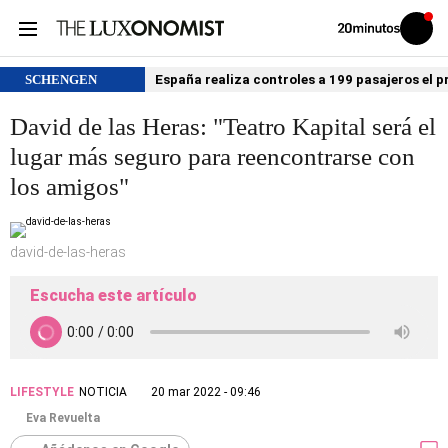
Volver
Iniciar
a
sesión
20MINUTOS.ES
SCHENGEN
España realiza controles a 199 pasajeros el p
David de las Heras: "Teatro Kapital será el
lugar más seguro para reencontrarse con
los amigos"
david-de-las-heras
Escucha este artículo
LIFESTYLE
NOTICIA
20 mar 2022 - 09:46
Eva Revuelta