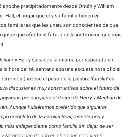
legó anoche precipitadamente desde Omán y William
 Hall, el hogar que él y su familia tienen en
os familiares que les unen, son conscientes de que
un golpe que afecta al futuro de la institución que más
ir.
William y Harry salían de la misma por separado en
as la hora del té, sentenciaba una escueta nota oficial
 términos (nótese el peso de la palabra
'familia'
en
tuvo discusiones muy constructivas sobre el futuro de
yo apoyamos por completo el deseo de Harry y Meghan de
oven. Aunque hubiéramos preferido que siguieran
mpo completo de la Familia Real, respetamos y
da más independiente como familia sin dejar de ser
 y Meghan han dejado en claro que no quieren