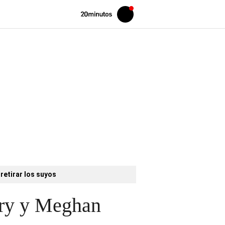
Volver
Iniciar
a
sesión
20MINUTOS.ES
retirar los suyos
arry y Meghan