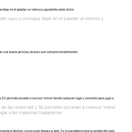
del caco y consigue dejar en el paladar un intenso y
e ser una buena persona, de esas que siempre complementan.
 de las redes wifi y 5G permiten acceder a casinos 'online'
ugar a las máquinas tragaperras
orta el destino, sino a quien tengas al lado. Es lo que determinará la calidad del viaje.