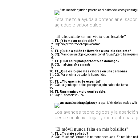
Esta mezcla ayuda a potenciar el sabor 
agradable sabor dulce
"El chocolate es mi vicio confesable"
TL:¿Y tu mayor aspiración?
CQ:
No perderme el equivocarme.
TL:¿Qué o a quién te llevarías a una isla desierta?
CQ:
Más que un objeto, optaría por el “
quién
”, pero tiene qu
TL:¿Cuál es tu plan perfecto de domingo?
CQ:
Ir al cine. ¡Me encanta!
TL:
¿
Qué es lo que más valoras en una persona?
CQ:
Por encima de todo, la honestidad.
TL: ¿Y lo que más te espanta?
CQ:
La gente que opina por opinar, sin saber del tema.
TL: Una manía o vicio confesable
.
CQ:
El chocolate 90%.
Los avances tecnológicos y la aparición
desde cualquier lugar y momento para j
"El móvil nunca falta en mis bolsillos"
TL:
¿Tu viaje soñado?
CQ:
¡Muchos! Pero con la persona adecuada. En realidad no imp