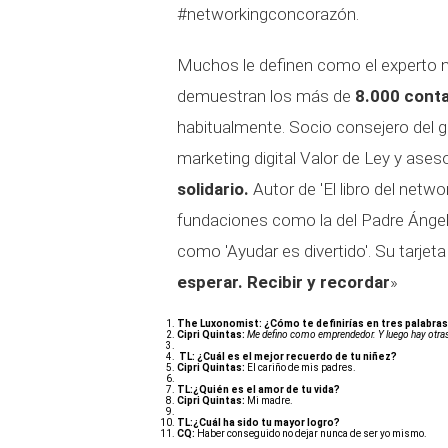
#networkingconcorazón.
Muchos le definen como el experto n
demuestran los más de
8.000 cont
habitualmente. Socio consejero del g
marketing digital Valor de Ley y ases
solidario.
Autor de 'El libro del net
fundaciones como la del Padre Ángel, I
como 'Ayudar es divertido'. Su tarjeta 
esperar. Recibir y recordar
»
The Luxonomist: ¿Cómo te definirías en tres palabra
Cipri Quintas:
Me defino como emprendedor. Y luego hay otras
TL: ¿Cuál es el mejor recuerdo de tu niñez?
Cipri Quintas:
El cariño de mis padres.
TL:¿Quién es el amor de tu vida?
Cipri Quintas:
Mi madre.
TL:¿Cuál ha sido tu mayor logro?
CQ:
Haber conseguido no dejar nunca de ser yo mismo.