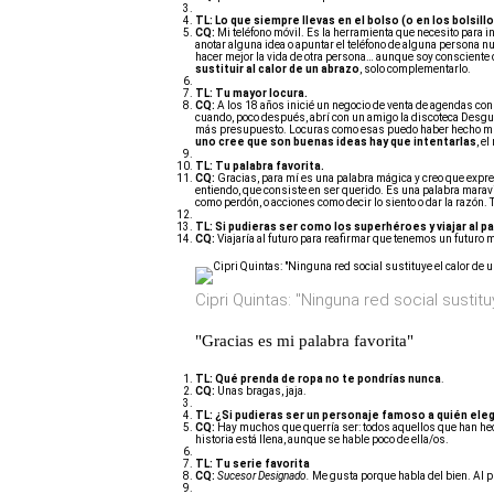
TL: Lo que siempre llevas en el bolso (o en los bolsill
CQ:
Mi teléfono móvil. Es la herramienta que necesito para i
anotar alguna idea o apuntar el teléfono de alguna persona n
hacer mejor la vida de otra persona… aunque soy consciente
sustituir al calor de un abrazo
, solo complementarlo.
TL:
Tu mayor locura.
CQ:
A los 18 años inicié un negocio de venta de agendas con 
cuando, poco después, abrí con un amigo la discoteca Desg
más presupuesto. Locuras como esas puedo haber hecho mu
uno cree que son buenas ideas hay que intentarlas
, e
TL:
Tu palabra favorita.
CQ:
Gracias, para mí es una palabra mágica y creo que expresa
entiendo, que consiste en ser querido. Es una palabra mar
como perdón, o acciones como decir lo siento o dar la razón.
TL:
Si pudieras ser como los superhéroes y viajar al pa
CQ:
Viajaría al futuro para reafirmar que tenemos un futuro 
Cipri Quintas: "Ninguna red social sustit
"Gracias es mi palabra favorita"
TL:
Qué prenda de ropa no te pondrías nunca
.
CQ:
Unas bragas, jaja.
TL:
¿Si pudieras ser un personaje famoso a quién eleg
CQ:
Hay muchos que querría ser: todos aquellos que han he
historia está llena, aunque se hable poco de ella/os.
TL:
Tu serie favorita
CQ:
Sucesor Designado.
Me gusta porque habla del bien. Al pro