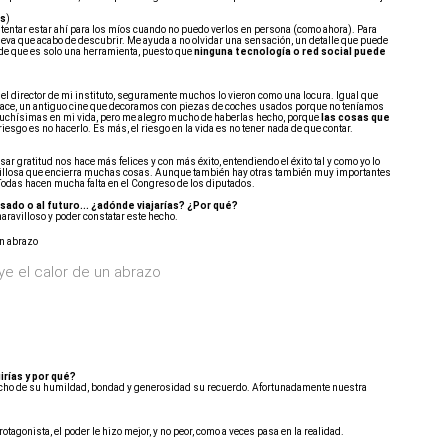
os
)
ntentar estar ahí para los míos cuando no puedo verlos en persona (como ahora). Para
ueva que acabo de descubrir. Me ayuda a no olvidar una sensación, un detalle que puede
 de que es solo una herramienta, puesto que
ninguna tecnología o red social puede
el director de mi instituto, seguramente muchos lo vieron como una locura. Igual que
uace, un antiguo cine que decoramos con piezas de coches usados porque no teníamos
chísimas en mi vida, pero me alegro mucho de haberlas hecho, porque
las cosas que
l riesgo es no hacerlo. Es más, el riesgo en la vida es no tener nada de que contar.
r gratitud nos hace más felices y con más éxito, entendiendo el éxito tal y como yo lo
avillosa que encierra muchas cosas. Aunque también hay otras también muy importantes
 Todas hacen mucha falta en el Congreso de los diputados.
sado o al futuro... ¿adónde viajarías? ¿Por qué?
maravilloso y poder constatar este hecho.
uye el calor de un abrazo
irías y por qué?
cho de su humildad, bondad y generosidad su recuerdo. Afortunadamente nuestra
tagonista, el poder le hizo mejor, y no peor, como a veces pasa en la realidad.