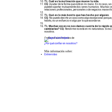
TL:
Cuál es la motivación que mueve tu vida.
CQ:
Ayudar de la forma que esté en mi mano. En mi caso, se 
pueden aportar mutuamente dos seres humanos. Muchas vece
relaciones profesionales, personales o de negocios maravil
TL:
Qué es lo más bonito que has hecho por alguien.
CQ:
No puedo decirte un caso como algo excepcional porque,
hábito, no un esfuerzo ni algo por lo que acordarse.
TL:
Muchas veces no nos damos cuenta de lo rápido que
cambiarías? CQ:
Rendirme no está en mi naturaleza. Si eso s
nosotros.
Conforme a los criterios de
¿Por qué confiar en nosotros?
Más información sobre:
Entrevistas