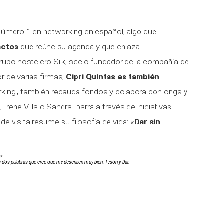
úmero 1 en networking en español, algo que
actos
que reúne su agenda y que enlaza
rupo hostelero Silk, socio fundador de la compañía de
or de varias firmas,
Cipri Quintas es también
working', también recauda fondos y colabora con ongs y
rene Villa o Sandra Ibarra a través de iniciativas
de visita resume su filosofía de vida: «
Dar sin
s?
 dos palabras que creo que me describen muy bien: Tesón y Dar.