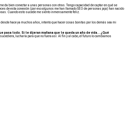
me da bien conectar a unas personas con otras. Tengo capacidad de captar en qué se
s de esta conexión (por eso algunos me han llamado SEO de personas jaja) han nacido
losas. Cuando esto sucede me siento inmensamente feliz.
 desde hace ya muchos años, intento que hacer cosas bonitas por los demás sea mi
 pasa todo. Si te dijeran mañana que te queda un año de vida... ¿Qué
ucediera, lucharía para que no fuera así. Al fin y al cabo, el futuro lo cambiamos