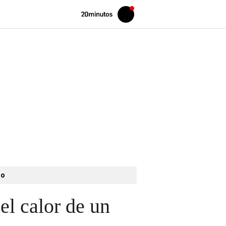
Volver
Iniciar
a
sesión
20MINUTOS.ES
to
el calor de un