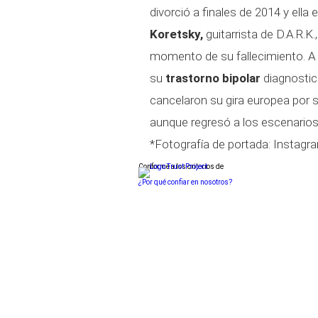
divorció a finales de 2014 y ell
Koretsky,
guitarrista de D.A.R.K.
momento de su fallecimiento. A
su
trastorno bipolar
diagnostic
cancelaron su gira europea por 
aunque regresó a los escenarios
*Fotografía de portada: Instagr
Conforme a los criterios de
¿Por qué confiar en nosotros?