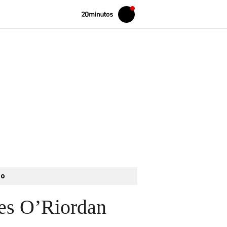
Volver
Iniciar
a
sesión
20MINUTOS.ES
to
res O’Riordan