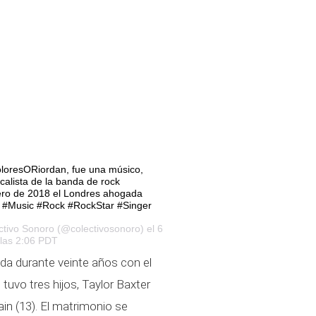
loresORiordan, fue una músico,
calista de la banda de rock
ero de 2018 el Londres ahogada
a. #Music #Rock #RockStar #Singer
ctivo Sonoro
(@colectivosonoro) el 6
las 2:06 PDT
a durante veinte años con el
 tuvo tres hijos, Taylor Baxter
ain (13). El matrimonio se