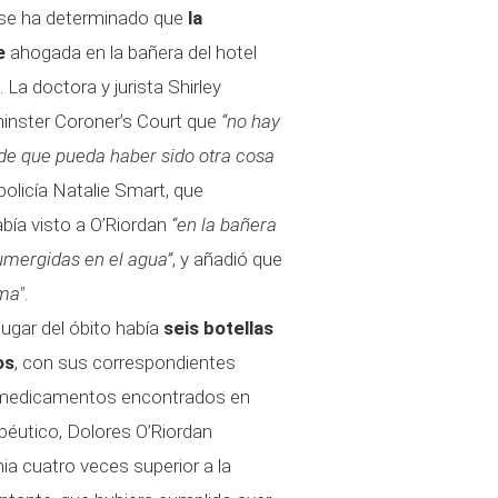
a se ha determinado que
la
e
ahogada en la bañera del hotel
 La doctora y jurista Shirley
minster Coroner’s Court que
“no hay
 de que pueda haber sido otra cosa
policía Natalie Smart, que
abía visto a O’Riordan
“en la bañera
sumergidas en el agua”
, y añadió que
ama"
.
lugar del óbito había
seis botellas
os
, con sus correspondientes
de medicamentos encontrados en
apéutico, Dolores O’Riordan
a cuatro veces superior a la