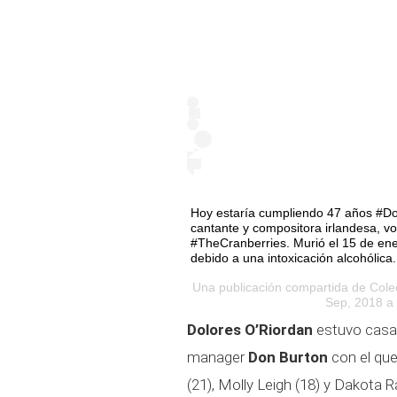
Hoy estaría cumpliendo 47 años #Do
cantante y compositora irlandesa, vo
#TheCranberries. Murió el 15 de en
debido a una intoxicación alcohólic
Una publicación compartida de
Cole
Sep, 2018 a 
Dolores O’Riordan
estuvo casad
manager
Don Burton
con el que
(21), Molly Leigh (18) y Dakota R