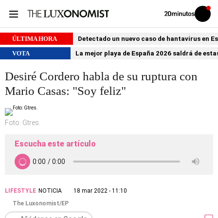
Volver
Iniciar
a
sesión
20MINUTOS.ES
ÚLTIMA HORA
Detectado un nuevo caso de hantavirus en 
VOTA
La mejor playa de España 2026 saldrá de estas
Desiré Cordero habla de su ruptura con
Mario Casas: "Soy feliz"
Foto: Gtres.
Escucha este artículo
LIFESTYLE
NOTICIA
18 mar 2022 - 11:10
The Luxonomist/EP