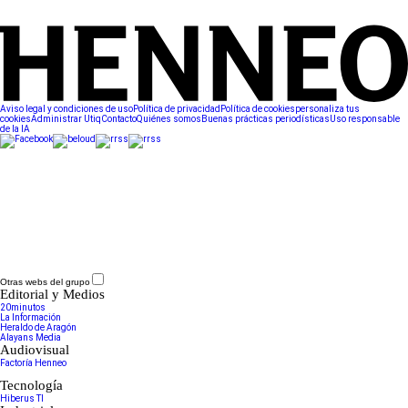
Aviso legal y condiciones de uso
Política de privacidad
Política de cookies
personaliza tus
cookies
Administrar Utiq
Contacto
Quiénes somos
Buenas prácticas periodísticas
Uso responsable
de la IA
Otras webs del grupo
Editorial y Medios
20minutos
La Información
Heraldo de Aragón
Alayans Media
Audiovisual
Factoría Henneo
Tecnología
Hiberus TI