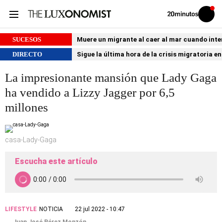
Volver
Iniciar
a
sesión
20MINUTOS.ES
SUCESOS
Muere un migrante al caer al mar cuando int
DIRECTO
Sigue la última hora de la crisis migratoria e
La impresionante mansión que Lady Gaga
ha vendido a Lizzy Jagger por 6,5
millones
casa-Lady-Gaga
Escucha este artículo
LIFESTYLE
NOTICIA
22 jul 2022 - 10:47