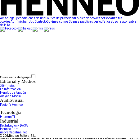
Aviso legal y condiciones de uso
Política de privacidad
Política de cookies
personaliza tus
cookies
Administrar Utiq
Contacto
Quiénes somos
Buenas prácticas periodísticas
Uso responsable
de la IA
Otras webs del grupo
Editorial y Medios
20minutos
La Información
Heraldo de Aragón
Alayans Media
Audiovisual
Factoría Henneo
Tecnología
Hiberus TI
Industrial
Distribución - DASA
Henneo Print
imprentaonline.net
© 20 Minutos Editora, S.L.