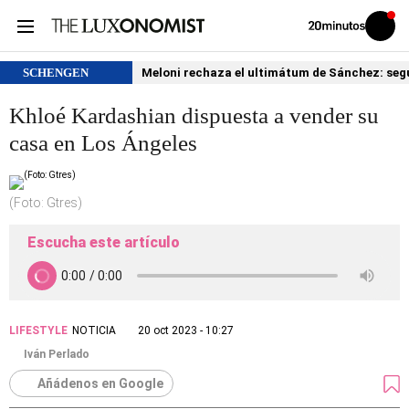
Volver
Iniciar
a
sesión
20MINUTOS.ES
SCHENGEN
Meloni rechaza el ultimátum de Sánchez: segu
Khloé Kardashian dispuesta a vender su
casa en Los Ángeles
(Foto: Gtres)
Escucha este artículo
LIFESTYLE
NOTICIA
20 oct 2023 - 10:27
Iván Perlado
Añádenos en Google