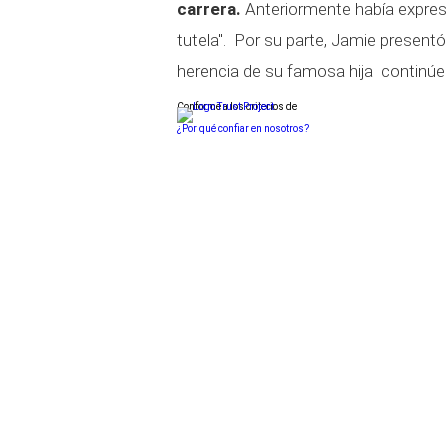
carrera.
Anteriormente había expres
tutela". Por su parte, Jamie present
herencia de su famosa hija continúe
Conforme a los criterios de
¿Por qué confiar en nosotros?