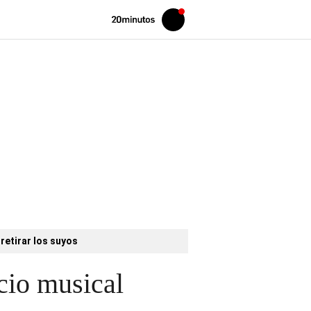
Volver
Iniciar
a
sesión
20MINUTOS.ES
retirar los suyos
ncio musical