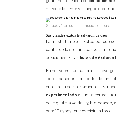
gente no tiene idea de
las cosas hor
miedo a la gente y al negocio del sh
Se apoyó en sus hits musicales para man
Sus grandes éxitos le salvaron de caer
La artista también explicó por qué se
cantando la semana pasada. En él apa
posiciones en las
listas de éxitos a
El motivo es que su familia la avergo
logros pasados para poder dar un gol
entendería completamente sus inse
experimentado
a puerta cerrada. Al
no le guste la verdad, y, bromeando,
para “Playboy” que escribir un libro.