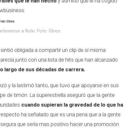
ribles que le han hecho
y admitió que le ha cogido
owbusiness.
tenerse a flote. Foto: Gtres.
 sintió obligada a compartir un clip de sí misma
recía junto con una lista de hits que han alcanzado
 lo largo de sus décadas de carrera.
nzó y la lastimó tanto, que tuvo que apoyarse en sus
pe de timón. La superestrella aseguró que la gente
guridades
cuando supieran la gravedad de lo que ha
 respecto ha señalado que es una pena que a la gente
 asegura que sería mas positivo hacer una promoción