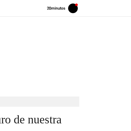
Volver
Iniciar
a
sesión
20MINUTOS.ES
uro de nuestra