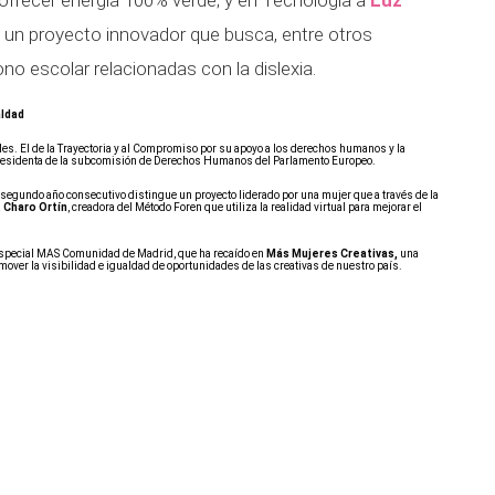
l ofrecer energía 100% verde; y en Tecnología a
Luz
, un proyecto innovador que busca, entre otros
ono escolar relacionadas con la dislexia
.
aldad
s. El de la Trayectoria y al Compromiso por su apoyo a los derechos humanos y la
presidenta de la subcomisión de Derechos Humanos del Parlamento Europeo.
segundo año consecutivo distingue un proyecto liderado por una mujer que a través de la
a
Charo Ortín
, creadora del Método Foren que utiliza la realidad virtual para mejorar el
Especial MAS Comunidad de Madrid, que ha recaído en
Más Mujeres Creativas,
una
mover la visibilidad e igualdad de oportunidades de las creativas de nuestro país.