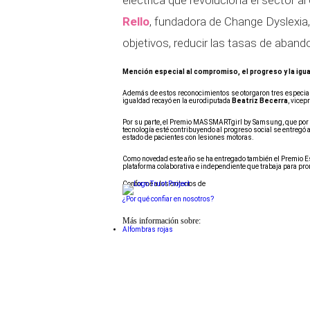
eléctrica que revoluciona el sector a
Rello
, fundadora de Change Dyslexia
objetivos, reducir las tasas de aband
Mención especial al compromiso, el progreso y la igu
Además de estos reconocimientos se otorgaron tres especiale
igualdad recayó en la eurodiputada
Beatriz Becerra
, vice
Por su parte, el Premio MAS SMARTgirl by Samsung, que por 
tecnología esté contribuyendo al progreso social se entregó 
estado de pacientes con lesiones motoras.
Como novedad este año se ha entregado también el Premio 
plataforma colaborativa e independiente que trabaja para pro
Conforme a los criterios de
¿Por qué confiar en nosotros?
Más información sobre:
Alfombras rojas