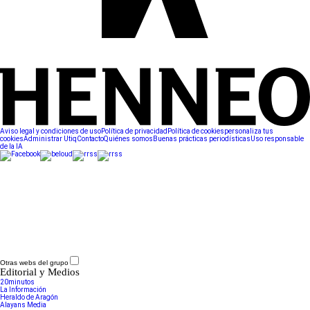
Aviso legal y condiciones de uso
Política de privacidad
Política de cookies
personaliza tus
cookies
Administrar Utiq
Contacto
Quiénes somos
Buenas prácticas periodísticas
Uso responsable
de la IA
Otras webs del grupo
Editorial y Medios
20minutos
La Información
Heraldo de Aragón
Alayans Media