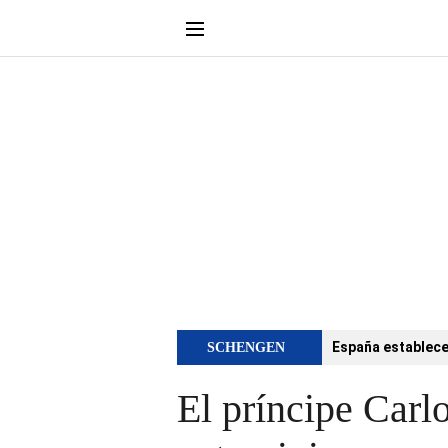
España establece 
SCHENGEN
El príncipe Carl