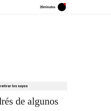
Volver
Iniciar
a
sesión
20MINUTOS.ES
retirar los suyos
drés de algunos