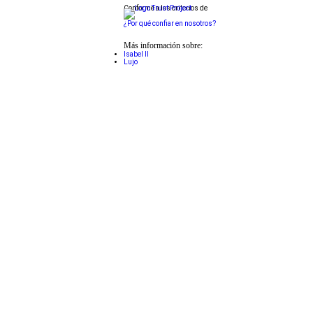
Conforme a los criterios de
¿Por qué confiar en nosotros?
Más información sobre:
Isabel II
Lujo