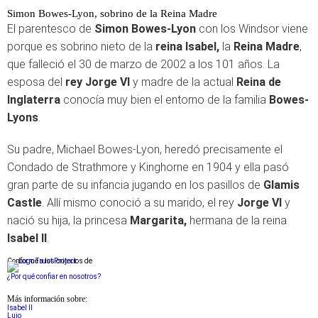
Simon Bowes-Lyon, sobrino de la Reina Madre
El parentesco de
Simon Bowes-Lyon
con los Windsor viene
porque es sobrino nieto de la
reina Isabel,
la
Reina Madre
,
que falleció el 30 de marzo de 2002 a los 101 años. La
esposa del
rey Jorge VI
y madre de la actual
Reina de
Inglaterra
conocía muy bien el entorno de la familia
Bowes-
Lyons
.
Su padre, Michael Bowes-Lyon, heredó precisamente el
Condado de Strathmore y Kinghorne en 1904 y ella pasó
gran parte de su infancia jugando en los pasillos de
Glamis
Castle
. Allí mismo conoció a su marido, el rey
Jorge VI
y
nació su hija, la princesa
Margarita,
hermana de la reina
Isabel II
.
Conforme a los criterios de
¿Por qué confiar en nosotros?
Más información sobre:
Isabel II
Lujo