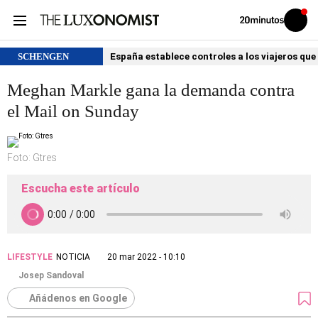
Volver
Iniciar
a
sesión
20MINUTOS.ES
SCHENGEN
España establece controles a los viajeros que 
Meghan Markle gana la demanda contra
el Mail on Sunday
Foto: Gtres
Escucha este artículo
LIFESTYLE
NOTICIA
20 mar 2022 - 10:10
Josep Sandoval
Añádenos en Google