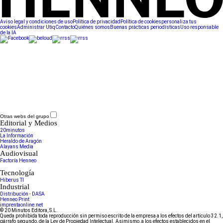
Aviso legal y condiciones de uso
Política de privacidad
Política de cookies
personaliza tus
cookies
Administrar Utiq
Contacto
Quiénes somos
Buenas prácticas periodísticas
Uso responsable
de la IA
Otras webs del grupo
Editorial y Medios
20minutos
La Información
Heraldo de Aragón
Alayans Media
Audiovisual
Factoría Henneo
Tecnología
Hiberus TI
Industrial
Distribución - DASA
Henneo Print
imprentaonline.net
© 20 Minutos Editora, S.L.
Queda prohibida toda reproducción sin permiso escrito de la empresa a los efectos del artículo 32.1,
párrafo segundo, de la Ley de Propiedad Intelectual. Asimismo, a los efectos establecidos en el