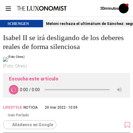
Volver
Iniciar
a
sesión
20MINUTOS.ES
SCHENGEN
Meloni rechaza el ultimátum de Sánchez: segu
Isabel II se irá desligando de los deberes
reales de forma silenciosa
(Foto: Gtres)
Escucha este artículo
LIFESTYLE
NOTICIA
20 mar 2022 - 10:09
Iván Perlado
Añádenos en Google