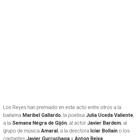
Los Reyes han premiado en este acto entre otros a la
bailarina
Maribel Gallardo
, la poetisa
Julia Uceda Valiente
,
a la
Semana Negra de Gijón
, al actor
Javier Bardem
, al
grupo de música
Amaral
, a la directora
Icíar Bollaín
o los
cantantes
Javier Gurruchaga
y
Anton Reixa
.