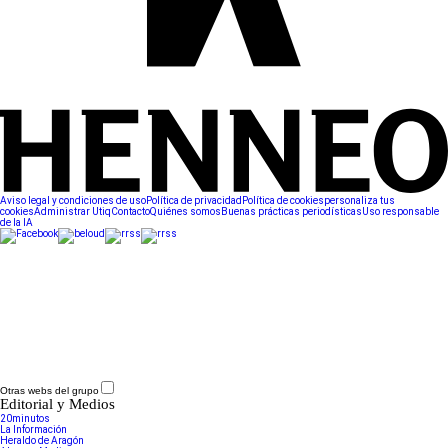
Aviso legal y condiciones de uso
Política de privacidad
Política de cookies
personaliza tus
cookies
Administrar Utiq
Contacto
Quiénes somos
Buenas prácticas periodísticas
Uso responsable
de la IA
Otras webs del grupo
Editorial y Medios
20minutos
La Información
Heraldo de Aragón