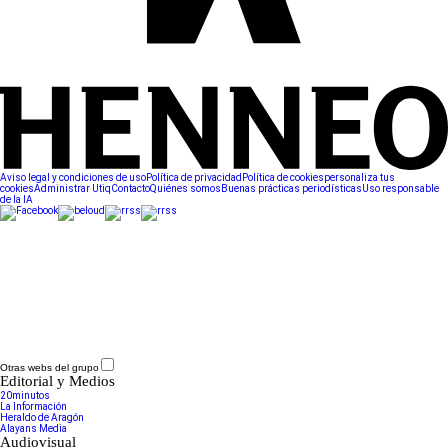
Aviso legal y condiciones de uso
Política de privacidad
Política de cookies
personaliza tus
cookies
Administrar Utiq
Contacto
Quiénes somos
Buenas prácticas periodísticas
Uso responsable
de la IA
Otras webs del grupo
Editorial y Medios
20minutos
La Información
Heraldo de Aragón
Alayans Media
Audiovisual