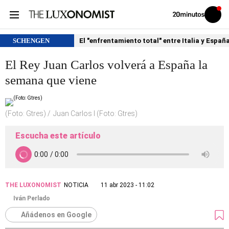
Volver
Iniciar
a
sesión
20MINUTOS.ES
SCHENGEN
El "enfrentamiento total" entre Italia y Españ
El Rey Juan Carlos volverá a España la
semana que viene
(Foto: Gtres)
Juan Carlos I (Foto: Gtres)
Escucha este artículo
THE LUXONOMIST
NOTICIA
11 abr 2023 - 11:02
Iván Perlado
Añádenos en Google