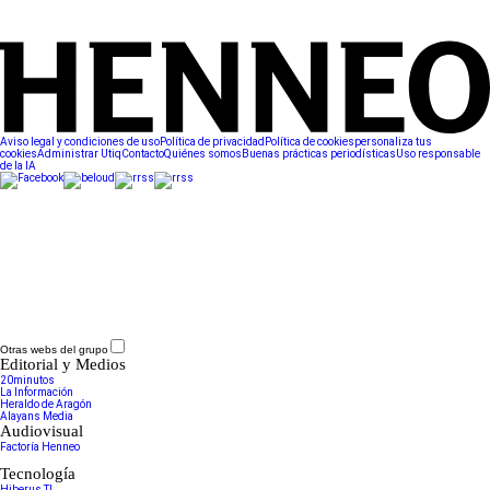
Aviso legal y condiciones de uso
Política de privacidad
Política de cookies
personaliza tus
cookies
Administrar Utiq
Contacto
Quiénes somos
Buenas prácticas periodísticas
Uso responsable
de la IA
Otras webs del grupo
Editorial y Medios
20minutos
La Información
Heraldo de Aragón
Alayans Media
Audiovisual
Factoría Henneo
Tecnología
Hiberus TI