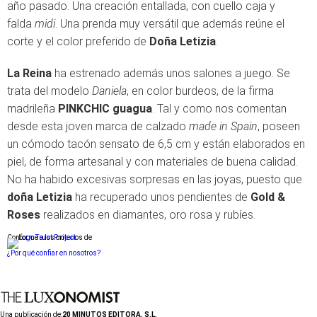
año pasado. Una creación entallada, con cuello caja y
falda
midi
. Una prenda muy versátil que además reúne el
corte y el color preferido de
Doña Letizia
.
La Reina
ha estrenado además unos salones a juego. Se
trata del modelo
Daniela
, en color burdeos, de la firma
madrileña
PINKCHIC guagua
. Tal y como nos comentan
desde esta joven marca de calzado
made in Spain
, poseen
un cómodo tacón sensato de 6,5 cm y están elaborados en
piel, de forma artesanal y con materiales de buena calidad.
No ha habido excesivas sorpresas en las joyas, puesto que
doña Letizia
ha recuperado unos pendientes de
Gold &
Roses
realizados en diamantes, oro rosa y rubíes.
Conforme a los criterios de
¿Por qué confiar en nosotros?
Una publicación de:
20 MINUTOS EDITORA, S.L.