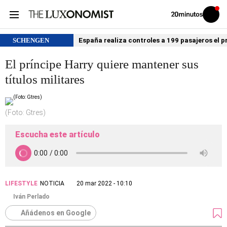
Volver
Iniciar
a
sesión
20MINUTOS.ES
SCHENGEN
España realiza controles a 199 pasajeros el p
El príncipe Harry quiere mantener sus
títulos militares
(Foto: Gtres)
Escucha este artículo
LIFESTYLE
NOTICIA
20 mar 2022 - 10:10
Iván Perlado
Añádenos en Google