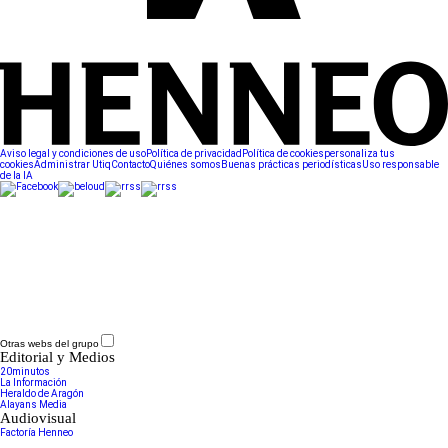
Aviso legal y condiciones de uso
Política de privacidad
Política de cookies
personaliza tus
cookies
Administrar Utiq
Contacto
Quiénes somos
Buenas prácticas periodísticas
Uso responsable
de la IA
Otras webs del grupo
Editorial y Medios
20minutos
La Información
Heraldo de Aragón
Alayans Media
Audiovisual
Factoría Henneo