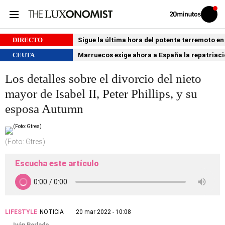
Volver
Iniciar
a
sesión
20MINUTOS.ES
DIRECTO
Sigue la última hora del potente terremoto e
CEUTA
Marruecos exige ahora a España la repatria
Los detalles sobre el divorcio del nieto
mayor de Isabel II, Peter Phillips, y su
esposa Autumn
(Foto: Gtres)
Escucha este artículo
LIFESTYLE
NOTICIA
20 mar 2022 - 10:08