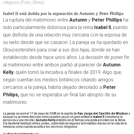
religioso (Foto: Gtres)
Isabel II está dolida por la separación de Autumn y Peter Phillips
La ruptura del matrimonio entre
Autumn
y
Peter Phillips
ha
sido particularmente dolorosa para la reina
Isabel II
, puesto
que disfruta de una relación muy cercana con la esposa de
su nieto desde que se casaron. La pareja se ha quedado en
Gloucestershire para criar a sus dos hijas, donde se han
establecido desde hace unos años. La decisión de poner fin
al matrimonio entre ambos partió al parecer de
Autumn
Kelly
, quién tomó la iniciativa a finales de 2019. Algo que,
según cuentan los medios británicos citando amigos
cercanos a la pareja, habría dejado desolado a
Peter
Philips,
que no se esperaba un final tan abrupto de su
matrimonio.
La pareja se casó el 17 de mayo de 2008 en la capilla de
San Jorge del Castillo de Windsor
y
aunque su primera decisión como casados causó un gran enfado a
Isabel II
(vendieron la
exclusiva a una revista),
Autumn Kelly
entabló con el tiempo una grata amistad con la Reina.
Era bastante habitual verlas juntas, sobre todo en algunas actividades diarias en la vida de la
monarca, como cuando acudía a los servicios religiosos.