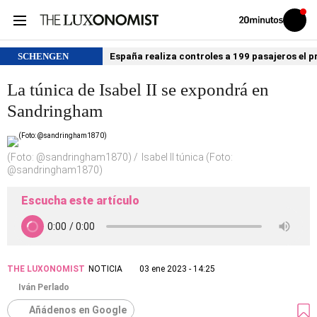
Volver
Iniciar
a
sesión
20MINUTOS.ES
SCHENGEN
España realiza controles a 199 pasajeros el p
La túnica de Isabel II se expondrá en
Sandringham
(Foto: @sandringham1870)
Isabel II túnica (Foto:
@sandringham1870)
Escucha este artículo
THE LUXONOMIST
NOTICIA
03 ene 2023 - 14:25
Iván Perlado
Añádenos en Google