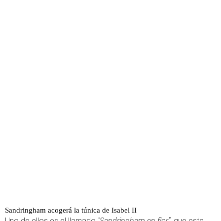
Sandringham acogerá la túnica de Isabel II
Uno de ellos es el llamado
"Sandringham en flor"
, que este