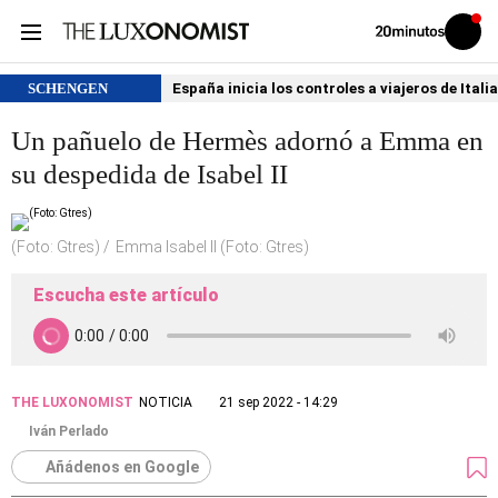
Volver
Iniciar
a
sesión
20MINUTOS.ES
SCHENGEN
España inicia los controles a viajeros de Itali
Un pañuelo de Hermès adornó a Emma en
su despedida de Isabel II
(Foto: Gtres)
Emma Isabel II (Foto: Gtres)
Escucha este artículo
THE LUXONOMIST
NOTICIA
21 sep 2022 - 14:29
Iván Perlado
Añádenos en Google