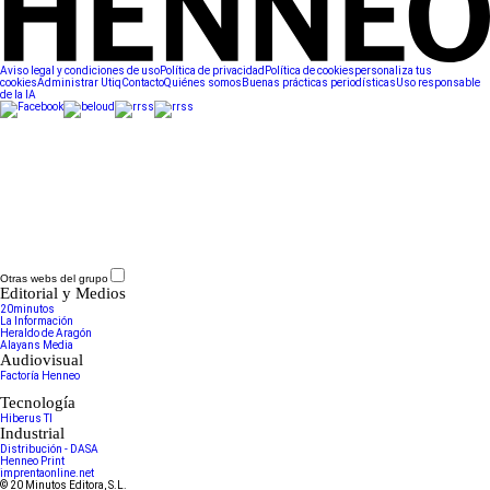
Aviso legal y condiciones de uso
Política de privacidad
Política de cookies
personaliza tus
cookies
Administrar Utiq
Contacto
Quiénes somos
Buenas prácticas periodísticas
Uso responsable
de la IA
Otras webs del grupo
Editorial y Medios
20minutos
La Información
Heraldo de Aragón
Alayans Media
Audiovisual
Factoría Henneo
Tecnología
Hiberus TI
Industrial
Distribución - DASA
Henneo Print
imprentaonline.net
© 20 Minutos Editora, S.L.