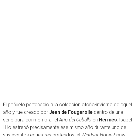
El pañuelo perteneció a la colección otoño-invierno de aquel
año y fue creado por
Jean de Fougerolle
dentro de una
serie para conmemorar el
Año del Caballo
en
Hermès
. Isabel
II lo estrenó precisamente ese mismo año durante uno de
sus eventos ecuestres preferidos, el
Windsor Horse Show
.