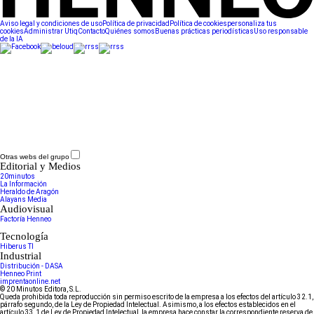
Aviso legal y condiciones de uso
Política de privacidad
Política de cookies
personaliza tus
cookies
Administrar Utiq
Contacto
Quiénes somos
Buenas prácticas periodísticas
Uso responsable
de la IA
Otras webs del grupo
Editorial y Medios
20minutos
La Información
Heraldo de Aragón
Alayans Media
Audiovisual
Factoría Henneo
Tecnología
Hiberus TI
Industrial
Distribución - DASA
Henneo Print
imprentaonline.net
© 20 Minutos Editora, S.L.
Queda prohibida toda reproducción sin permiso escrito de la empresa a los efectos del artículo 32.1,
párrafo segundo, de la Ley de Propiedad Intelectual. Asimismo, a los efectos establecidos en el
artículo 33.1 de Ley de Propiedad Intelectual, la empresa hace constar la correspondiente reserva de