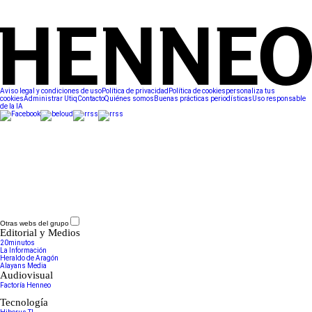
Aviso legal y condiciones de uso
Política de privacidad
Política de cookies
personaliza tus
cookies
Administrar Utiq
Contacto
Quiénes somos
Buenas prácticas periodísticas
Uso responsable
de la IA
Otras webs del grupo
Editorial y Medios
20minutos
La Información
Heraldo de Aragón
Alayans Media
Audiovisual
Factoría Henneo
Tecnología