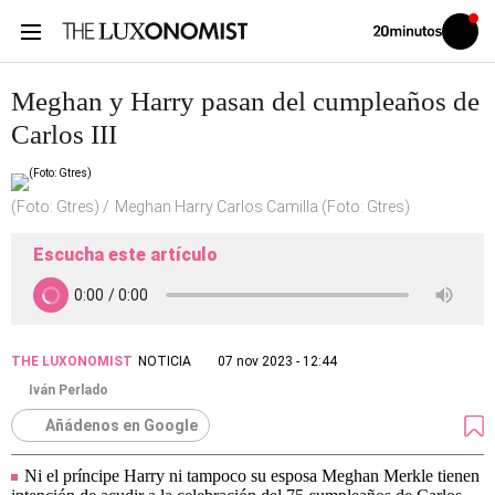
Volver
Iniciar
a
sesión
20MINUTOS.ES
Meghan y Harry pasan del cumpleaños de
Carlos III
(Foto: Gtres)
Meghan Harry Carlos Camilla (Foto: Gtres)
Escucha este artículo
THE LUXONOMIST
NOTICIA
07 nov 2023 - 12:44
Iván Perlado
Añádenos en Google
Ni el príncipe Harry ni tampoco su esposa Meghan Merkle tienen