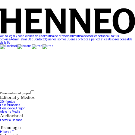
Aviso legal y condiciones de uso
Política de privacidad
Política de cookies
personaliza tus
cookies
Administrar Utiq
Contacto
Quiénes somos
Buenas prácticas periodísticas
Uso responsable
de la IA
Otras webs del grupo
Editorial y Medios
20minutos
La Información
Heraldo de Aragón
Alayans Media
Audiovisual
Factoría Henneo
Tecnología
Hiberus TI